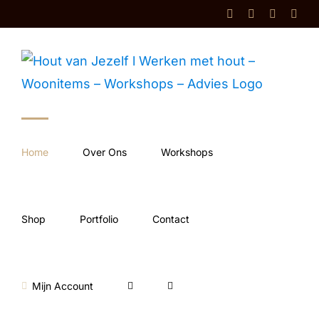
Ga
Facebook
Instagram
Shop
Cont
naar
inhoud
Home
Over Ons
Workshops
Shop
Portfolio
Contact
Mijn Account