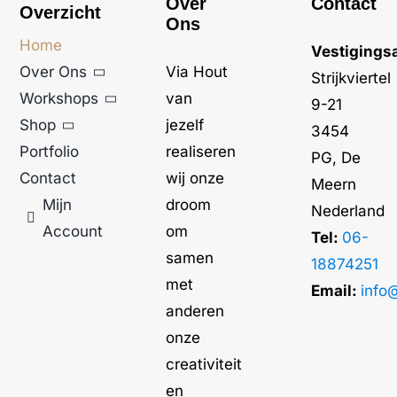
Over
Contact
Overzicht
Ons
Home
Vestigings
Over Ons
Via Hout
Strijkviertel
Workshops
van
9-21
Shop
jezelf
3454
Portfolio
realiseren
PG, De
Contact
wij onze
Meern
Mijn
droom
Nederland
Account
om
Tel:
06-
samen
18874251
met
Email:
info
anderen
onze
creativiteit
en