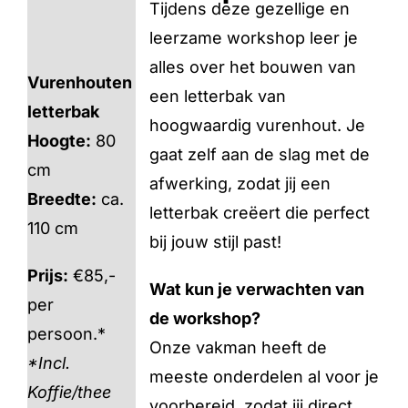
Tijdens deze gezellige en
leerzame workshop leer je
alles over het bouwen van
Vurenhouten
een letterbak van
letterbak
hoogwaardig vurenhout. Je
Hoogte:
80
gaat zelf aan de slag met de
cm
afwerking, zodat jij een
Breedte:
ca.
letterbak creëert die perfect
110 cm
bij jouw stijl past!
Prijs:
€85,-
Wat kun je verwachten van
per
de workshop?
persoon.*
Onze vakman heeft de
*Incl.
meeste onderdelen al voor je
Koffie/thee
voorbereid, zodat jij direct