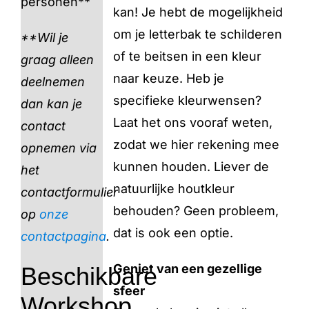
personen**
kan! Je hebt de mogelijkheid
om je letterbak te schilderen
**Wil je
of te beitsen in een kleur
graag alleen
naar keuze. Heb je
deelnemen
specifieke kleurwensen?
dan kan je
Laat het ons vooraf weten,
contact
zodat we hier rekening mee
opnemen via
kunnen houden. Liever de
het
natuurlijke houtkleur
contactformulier
behouden? Geen probleem,
op
onze
dat is ook een optie.
contactpagina
.
Geniet van een gezellige
Beschikbare
sfeer
Workshop