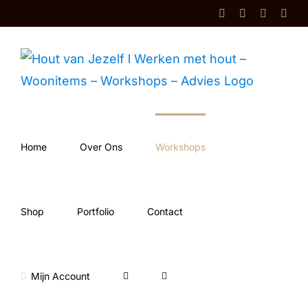
Ga
Facebook
Instagram
Shop
Cont
naar
inhoud
Home
Over Ons
Workshops
Shop
Portfolio
Contact
Mijn Account