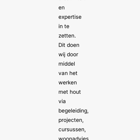
en
expertise
in te
zetten.
Dit doen
wij door
middel
van het
werken
met hout
via
begeleiding,
projecten,
cursussen,
woonadvies