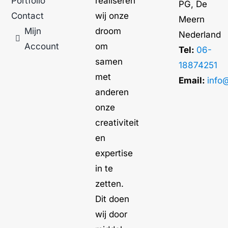
Portfolio
realiseren
PG, De
Contact
wij onze
Meern
Mijn
droom
Nederland
Account
om
Tel:
06-
samen
18874251
met
Email:
info
anderen
onze
creativiteit
en
expertise
in te
zetten.
Dit doen
wij door