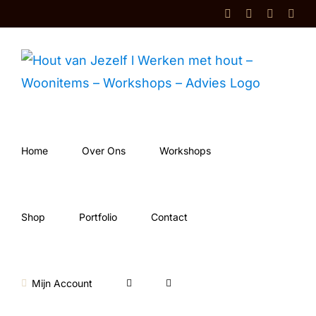
Ga
Facebook
Instagram
Shop
Cont
naar
inhoud
Home
Over Ons
Workshops
Shop
Portfolio
Contact
Mijn Account