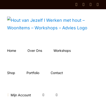
Ga
Facebook
Instagram
Shop
Cont
naar
inhoud
Home
Over Ons
Workshops
Shop
Portfolio
Contact
Mijn Account