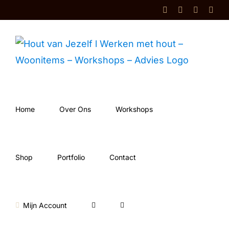
Ga
Facebook
Instagram
Shop
Cont
naar
inhoud
Home
Over Ons
Workshops
Shop
Portfolio
Contact
Mijn Account