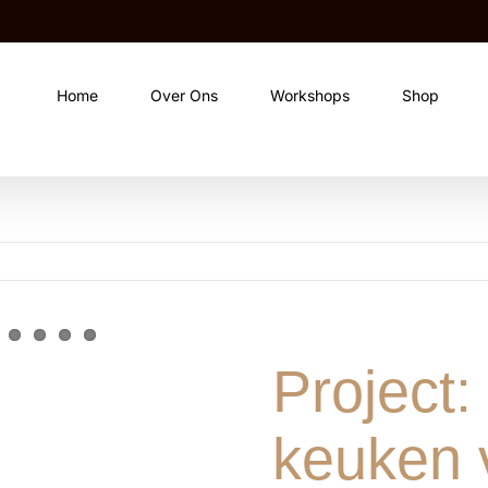
Home
Over Ons
Workshops
Shop
Project:
keuken v