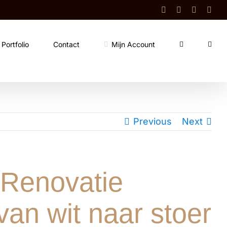
Facebook
Instagram
Shop
Cont
Portfolio
Contact
Mijn Account
Previous
Next
 Renovatie
an wit naar stoer