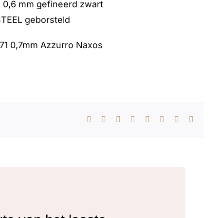
k 0,6 mm gefineerd zwart
TEEL geborsteld
71 0,7mm Azzurro Naxos
Facebook
X
Reddit
LinkedIn
WhatsApp
Tumblr
Pinterest
E-
mail