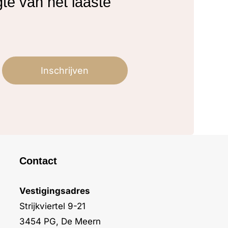
gte van het laaste
Inschrijven
Contact
Vestigingsadres
Strijkviertel 9-21
3454 PG, De Meern