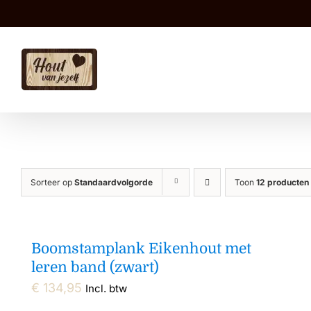
Ga
naar
inhoud
Sorteer op
Standaardvolgorde
Toon
12 producten
Boomstamplank Eikenhout met
leren band (zwart)
€
134,95
Incl. btw