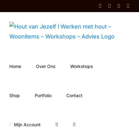
Ga
Facebook
Instagram
Shop
Cont
naar
inhoud
Home
Over Ons
Workshops
Shop
Portfolio
Contact
Mijn Account