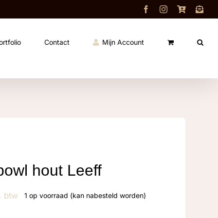
Facebook
Instagram
Shop
Cont
ortfolio
Contact
Mijn Account
owl hout Leeff
. btw
1 op voorraad (kan nabesteld worden)