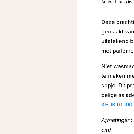
Be the first to le
Deze prachti
gemaakt van
uitstekend b
met parlemo
Niet wasmac
te maken me
sopje. Dit p
delige salad
KEUKT0000
Afmetingen: 
cm)