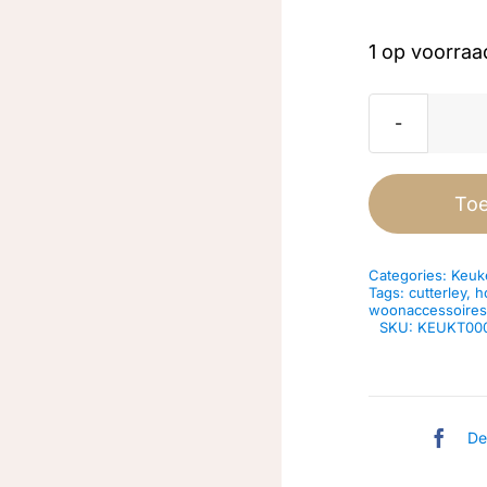
1 op voorraa
To
Categories:
Keuk
Tags:
cutterley
,
h
woonaccessoires
SKU:
KEUKT00
De