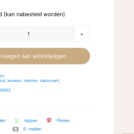
d (kan nabesteld worden)
Saladebowl
hout
Leeff
evoegen aan winkelwagen
aantal
en
out
,
keuken
,
marmer
,
slacouvert
,
00002
len
Appen
Pinnen
E- mailen