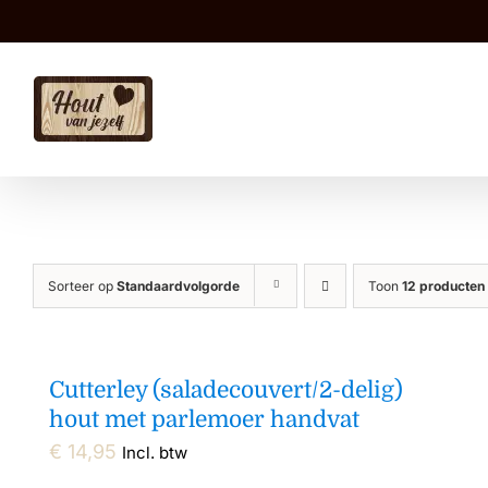
Ga
naar
inhoud
Sorteer op
Standaardvolgorde
Toon
12 producten
Cutterley (saladecouvert/2-delig)
hout met parlemoer handvat
€
14,95
Incl. btw