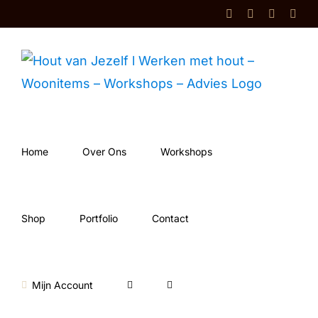
Ga
Facebook
Instagram
Shop
Cont
naar
inhoud
Home
Over Ons
Workshops
Shop
Portfolio
Contact
Mijn Account