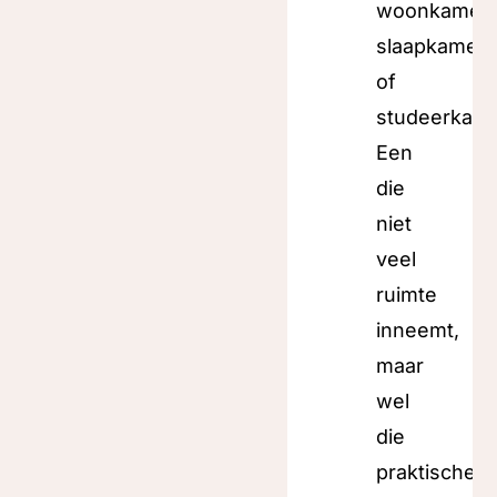
woonkamer,
slaapkamer
of
studeerkame
Een
die
niet
veel
ruimte
inneemt,
maar
wel
die
praktische