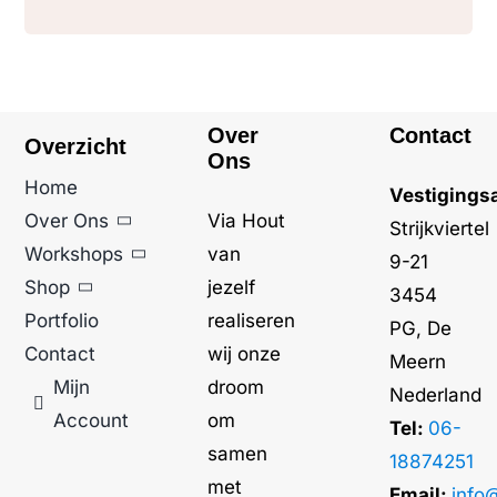
Over
Contact
Overzicht
Ons
Home
Vestigings
Over Ons
Via Hout
Strijkviertel
Workshops
van
9-21
Shop
jezelf
3454
Portfolio
realiseren
PG, De
Contact
wij onze
Meern
Mijn
droom
Nederland
Account
om
Tel:
06-
samen
18874251
met
Email:
info