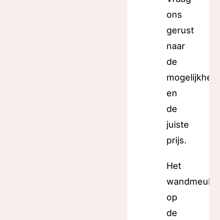
ons
gerust
naar
de
mogelijkhed
en
de
juiste
prijs.
Het
wandmeube
op
de