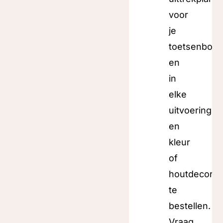
voor
je
toetsenbord
en
in
elke
uitvoering
en
kleur
of
houtdecor
te
bestellen.
Vraag