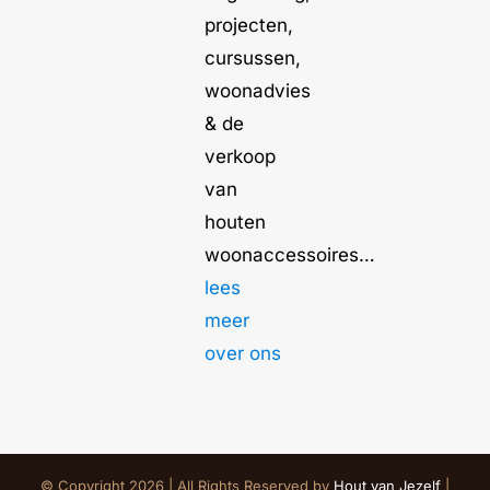
projecten,
cursussen,
woonadvies
& de
verkoop
van
houten
woonaccessoires…
lees
meer
over ons
© Copyright 2026 | All Rights Reserved by
Hout van Jezelf
|