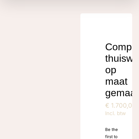
Compa
thuiswe
op
maat
gemaak
€
1.700,00
Incl. btw
Be the
first to