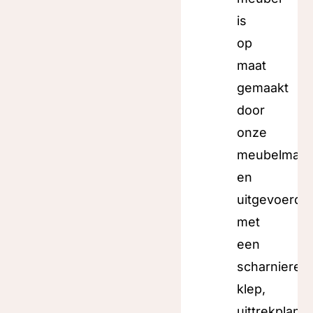
is
op
maat
gemaakt
door
onze
meubelmake
en
uitgevoerd
met
een
scharnieren
klep,
uittrekplank