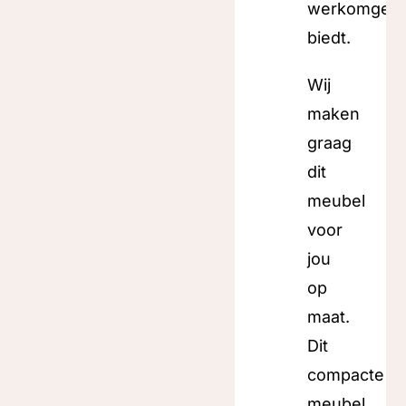
werkomgevi
biedt.
Wij
maken
graag
dit
meubel
voor
jou
op
maat.
Dit
compacte
meubel