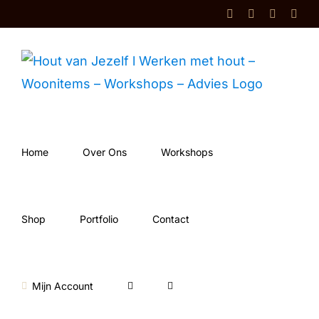
Ga
Facebook
Instagram
Shop
Cont
naar
inhoud
Home
Over Ons
Workshops
Shop
Portfolio
Contact
Mijn Account