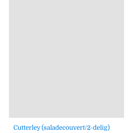
Cutterley (saladecouvert/2-delig)