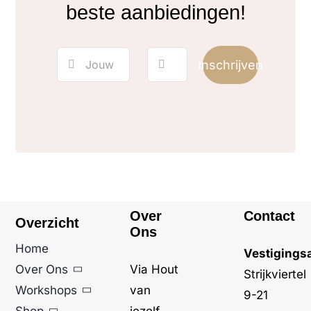
beste aanbiedingen!
Inschrijven
Over
Contact
Overzicht
Ons
Home
Vestigings
Over Ons
Via Hout
Strijkviertel
Workshops
van
9-21
Shop
jezelf