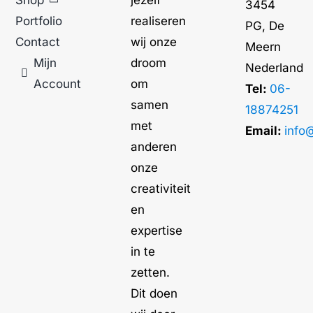
3454
Portfolio
realiseren
PG, De
Contact
wij onze
Meern
Mijn
droom
Nederland
Account
om
Tel:
06-
samen
18874251
met
Email:
info
anderen
onze
creativiteit
en
expertise
in te
zetten.
Dit doen